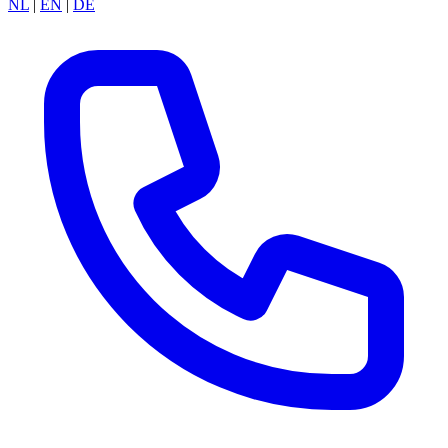
NL
|
EN
|
DE