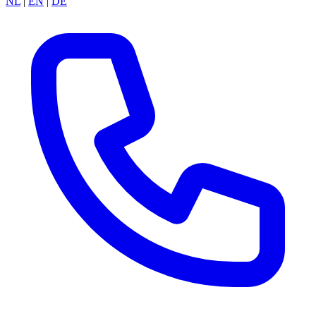
NL
|
EN
|
DE