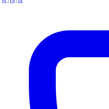
NL
|
EN
|
DE