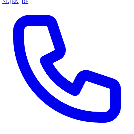
NL
|
EN
|
DE