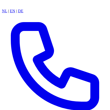
NL
|
EN
|
DE