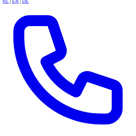
NL
|
EN
|
DE