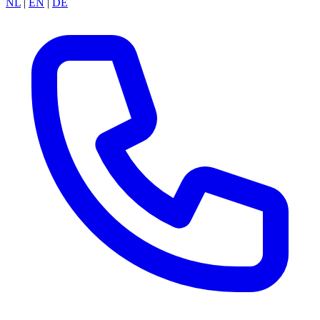
NL
|
EN
|
DE