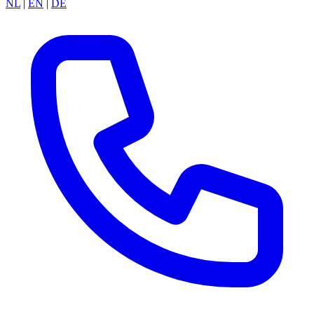
NL
|
EN
|
DE