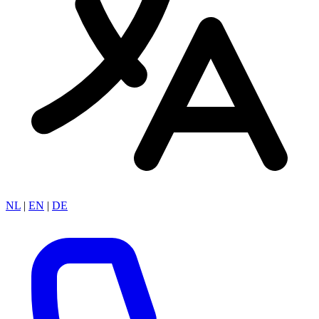
NL
|
EN
|
DE