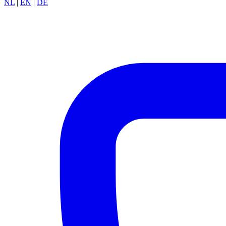
NL
|
EN
|
DE