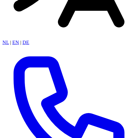
NL
|
EN
|
DE