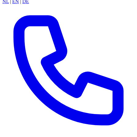
NL
|
EN
|
DE