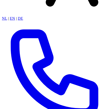
NL
|
EN
|
DE