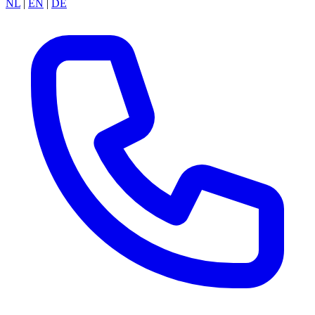
NL
|
EN
|
DE