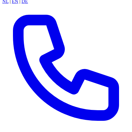
NL
|
EN
|
DE