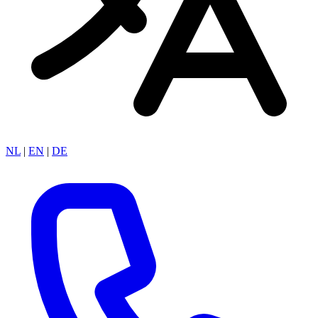
NL
|
EN
|
DE