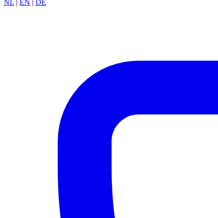
NL
|
EN
|
DE