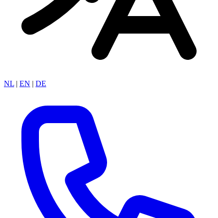
NL
|
EN
|
DE