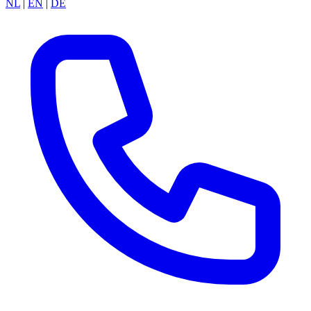
NL
|
EN
|
DE