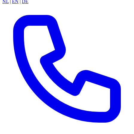
NL
|
EN
|
DE