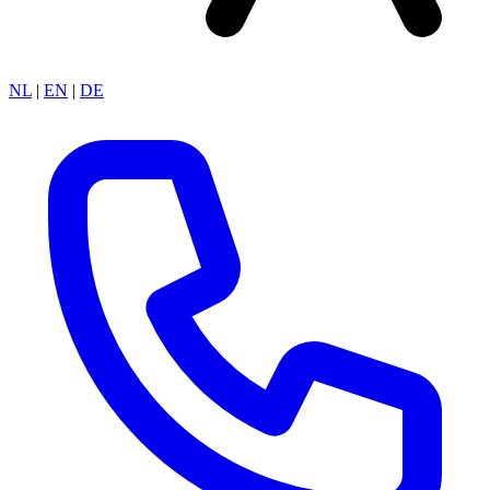
NL
|
EN
|
DE