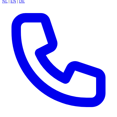
NL
|
EN
|
DE