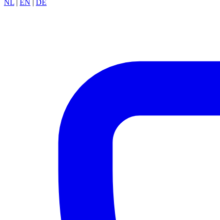
NL
|
EN
|
DE