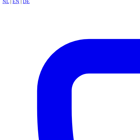
NL
|
EN
|
DE