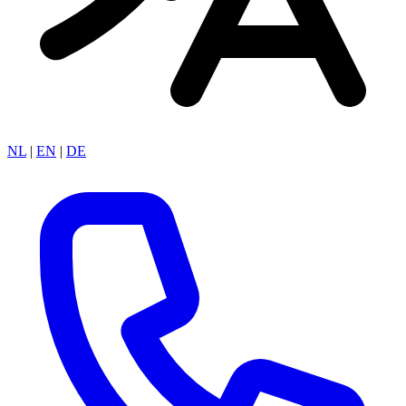
NL
|
EN
|
DE