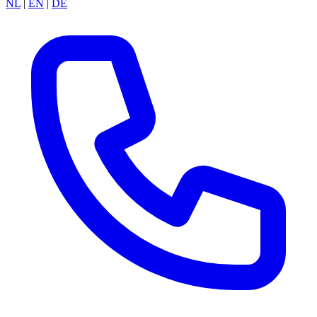
NL
|
EN
|
DE