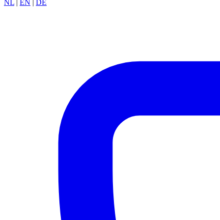
NL
|
EN
|
DE