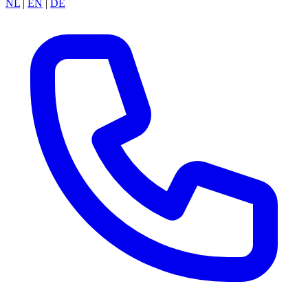
NL
|
EN
|
DE