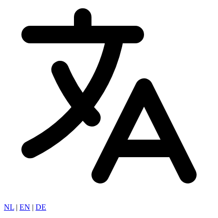
NL
|
EN
|
DE