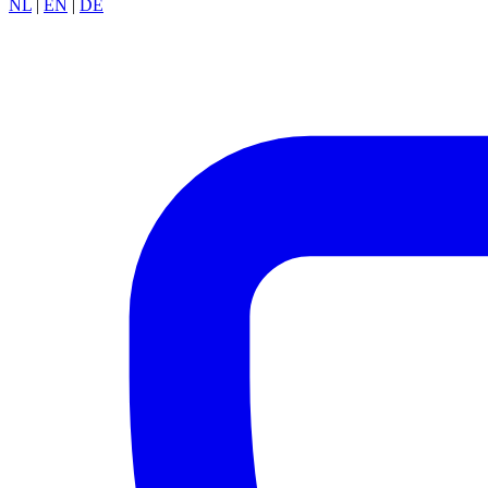
NL
|
EN
|
DE