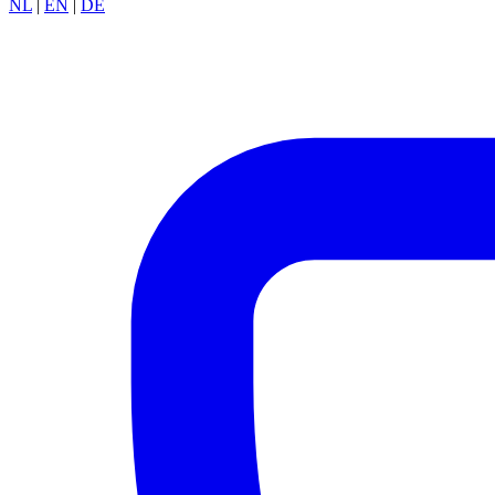
NL
|
EN
|
DE