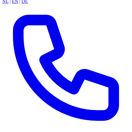
NL
|
EN
|
DE