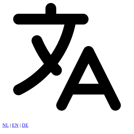
NL
|
EN
|
DE