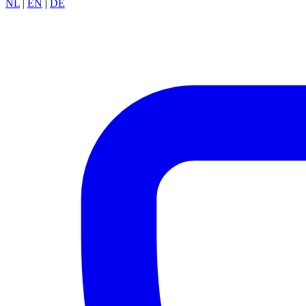
NL
|
EN
|
DE