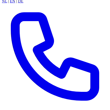
NL
|
EN
|
DE