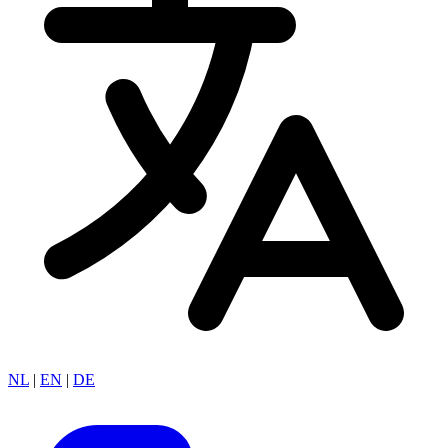
NL
|
EN
|
DE