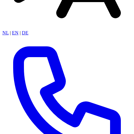
NL
|
EN
|
DE