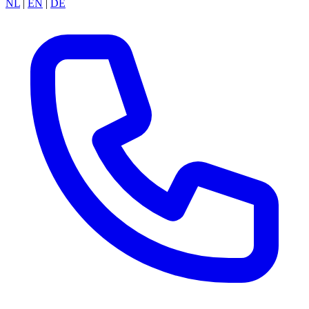
NL
|
EN
|
DE