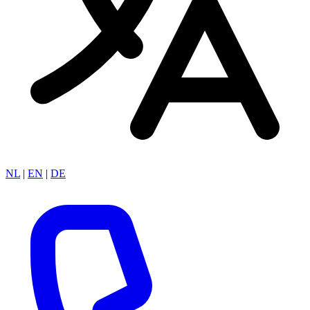
NL
|
EN
|
DE