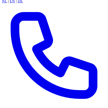
NL
|
EN
|
DE