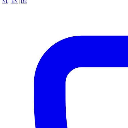
NL
|
EN
|
DE