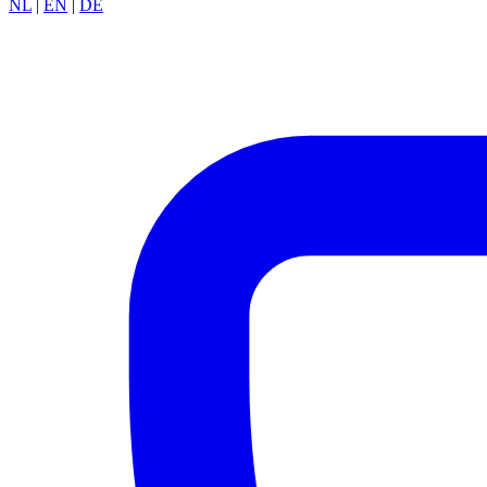
NL
|
EN
|
DE