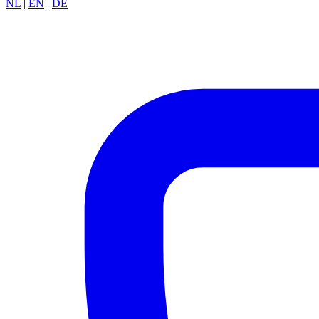
NL
|
EN
|
DE