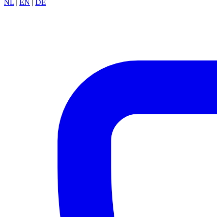
NL
|
EN
|
DE