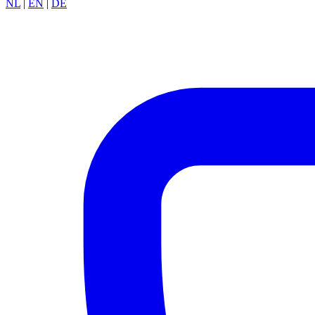
NL
|
EN
|
DE