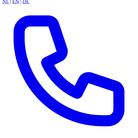
NL
|
EN
|
DE