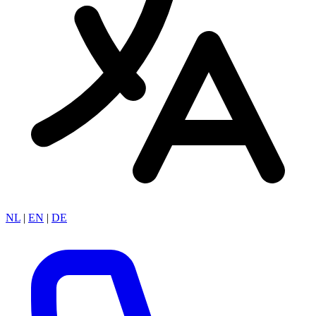
NL
|
EN
|
DE