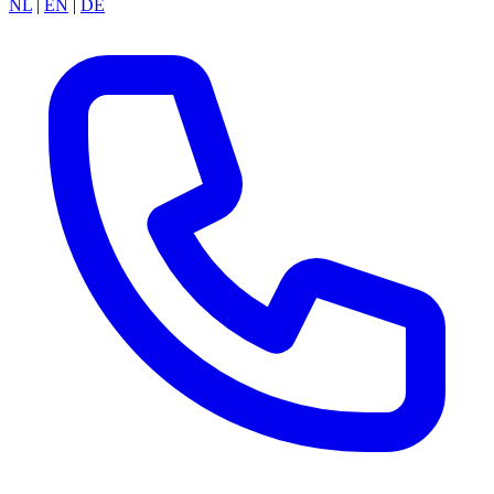
NL
|
EN
|
DE