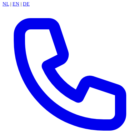
NL
|
EN
|
DE