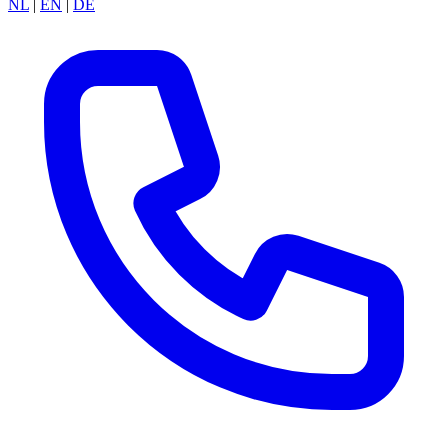
NL
|
EN
|
DE