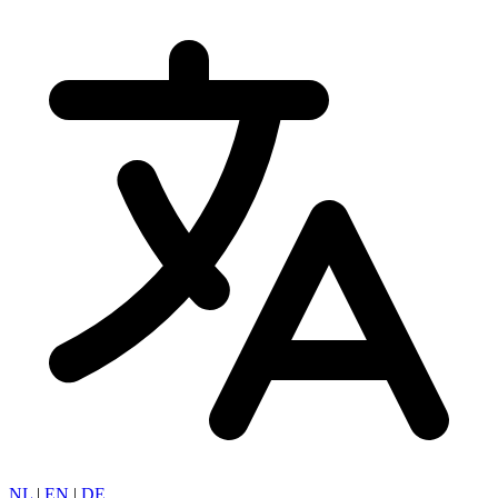
NL
|
EN
|
DE