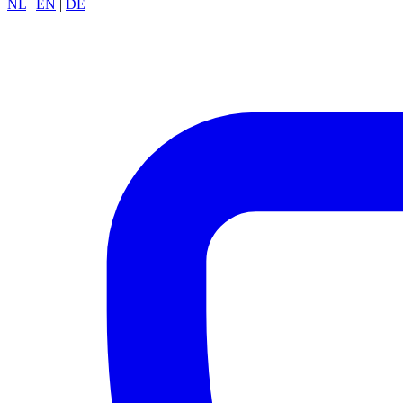
NL
|
EN
|
DE