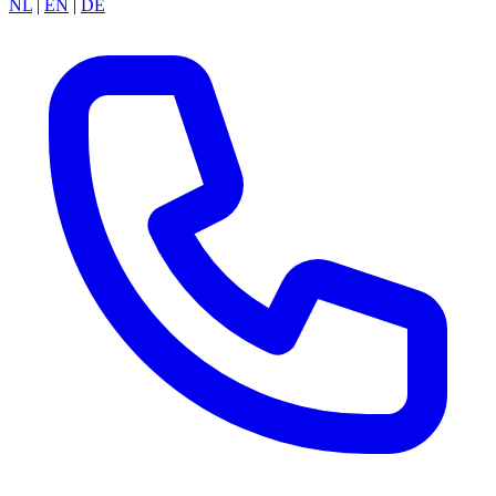
NL
|
EN
|
DE