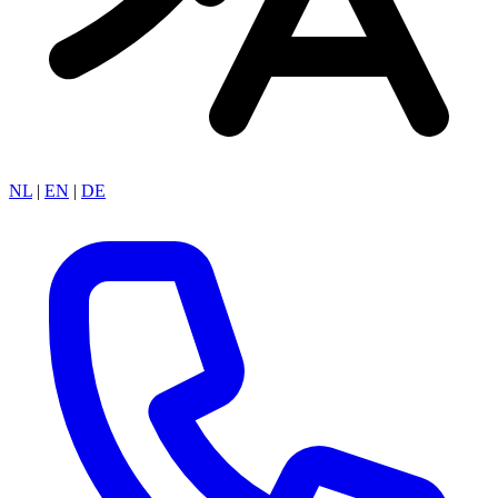
NL
|
EN
|
DE