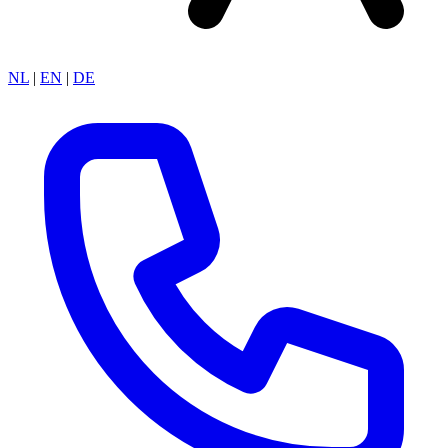
NL
|
EN
|
DE