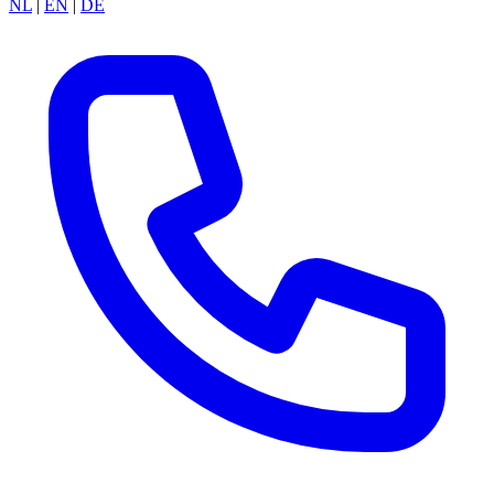
NL
|
EN
|
DE