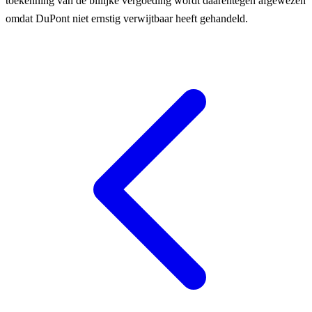
toekenning van de billijke vergoeding wordt daarentegen afgewezen
omdat DuPont niet ernstig verwijtbaar heeft gehandeld.