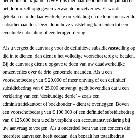
het voorschot kijkt het UWV dus niet naar de loonsom in januari en
het door u zelf opgegeven verwachte omzetverlies. Er wordt
gekeken naar de daadwerkelijke omzetdaling en de loonsom over de
subsidiemaanden. Deze definitieve vaststelling kan leiden tot een
eventuele nabetaling of een terugvordering.
Als u vergeet de aanvraag voor de definitieve subsidievaststelling op
tijd in te dienen, dan dient u het volledige voorschot terug te betalen.
Bij de aanvraag dient u opgave te doen van uw daadwerkelijke
omzetverlies over de drie genoemde maanden. Als u een
voorschotbedrag van € 20.000 of meer ontving of een definitief
subsidiebedrag van € 25.000 ontvangt, geldt bovendien dat u een
verklaring van een ‘deskundige derde’ – zoals een
administratiekantoor of boekhouder – dient te overleggen. Boven
een voorschotbedrag van € 100.000 of een definitief subsidiebedrag
van € 125.000 bent u zelfs verplicht een accountantsverklaring bij
uw aanvraag te voegen. Als u onderdeel bent van een concern die
meerdere aanvragen heeft gedaan, dan bepaalt het totaalbedrag