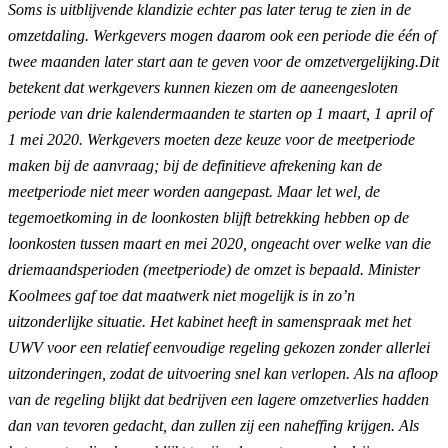
Soms is uitblijvende klandizie echter pas later terug te zien in de
omzetdaling.
Werkgevers mogen daarom ook een periode die één of
twee maanden later start aan te geven voor de omzetvergelijking.
Dit
betekent dat werkgevers kunnen kiezen om de aaneengesloten
periode van drie kalendermaanden te starten op 1 maart, 1 april of
1 mei 2020. Werkgevers moeten deze keuze voor de meetperiode
maken bij de aanvraag; bij de definitieve afrekening kan de
meetperiode niet meer worden aangepast.
Maar let wel, de
tegemoetkoming in de loonkosten blijft betrekking hebben op de
loonkosten tussen maart en mei 2020, ongeacht over welke van die
driemaandsperioden (meetperiode) de omzet is bepaald.
Minister
Koolmees gaf toe dat maatwerk niet mogelijk is in zo’n
uitzonderlijke situatie. Het kabinet heeft in samenspraak met het
UWV voor een relatief eenvoudige regeling gekozen zonder allerlei
uitzonderingen, zodat de uitvoering snel kan verlopen. Als na afloop
van de regeling blijkt dat bedrijven een lagere omzetverlies hadden
dan van tevoren gedacht, dan zullen zij een naheffing krijgen. Als