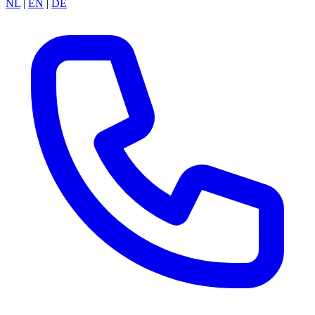
NL
|
EN
|
DE