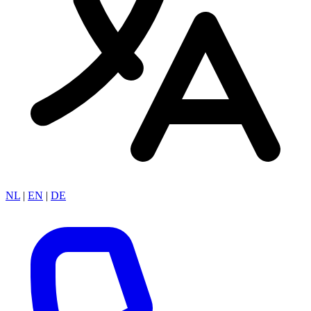
NL
|
EN
|
DE