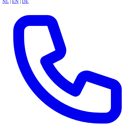
NL
|
EN
|
DE