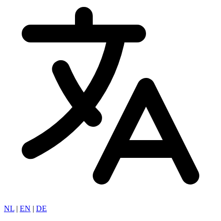
NL
|
EN
|
DE