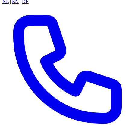
NL
|
EN
|
DE