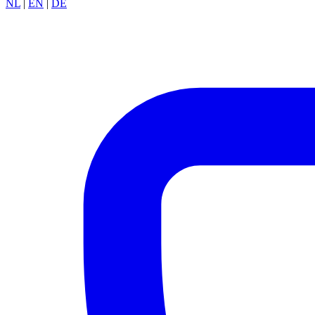
NL
|
EN
|
DE