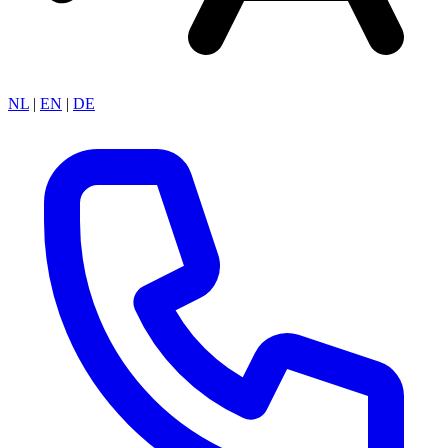
NL
|
EN
|
DE