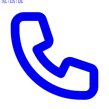
NL
|
EN
|
DE