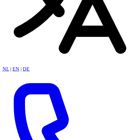
NL
|
EN
|
DE