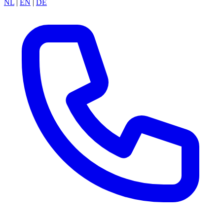
NL
|
EN
|
DE