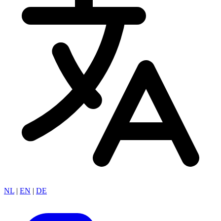
NL
|
EN
|
DE