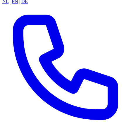
NL
|
EN
|
DE