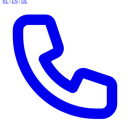
NL
|
EN
|
DE