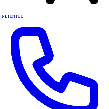
NL
|
EN
|
DE