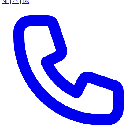
NL
|
EN
|
DE