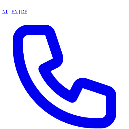
NL
|
EN
|
DE