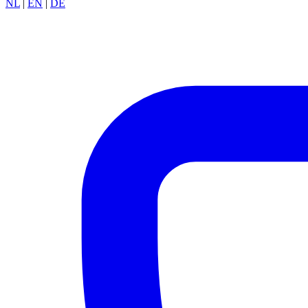
NL
|
EN
|
DE