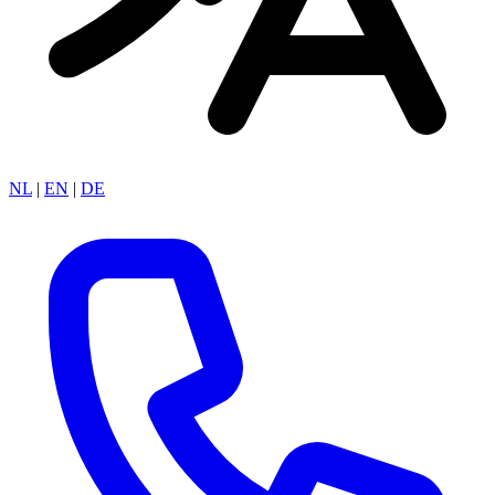
NL
|
EN
|
DE