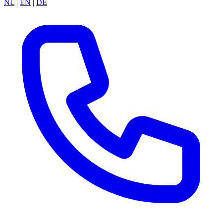
NL
|
EN
|
DE