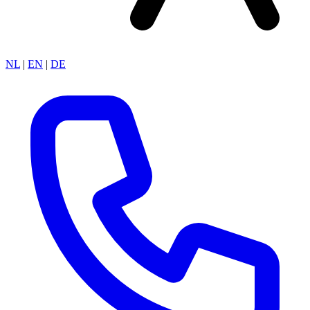
NL
|
EN
|
DE