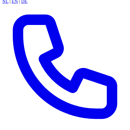
NL
|
EN
|
DE