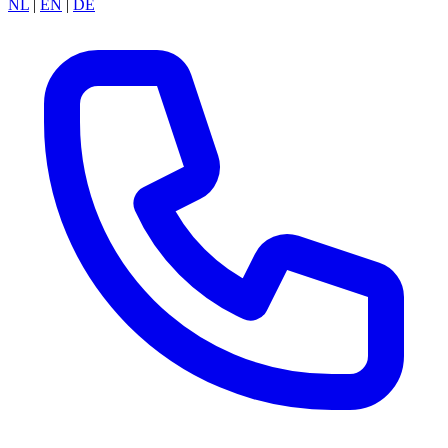
NL
|
EN
|
DE