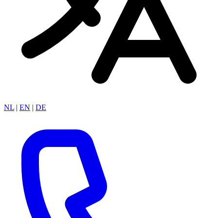
NL
|
EN
|
DE