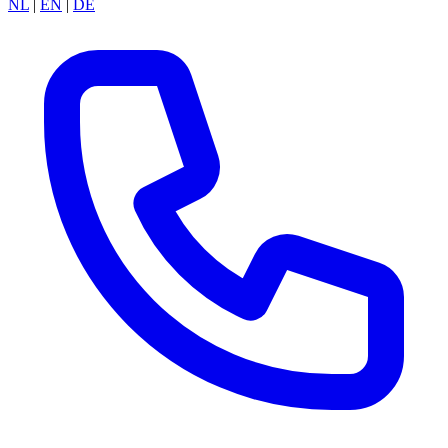
NL
|
EN
|
DE