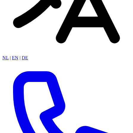
NL
|
EN
|
DE